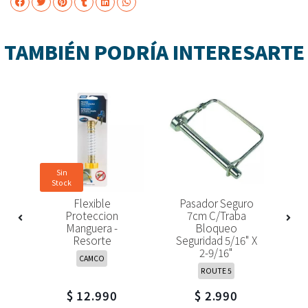
TAMBIÉN PODRÍA INTERESARTE
-18
Sin
Stock
Flexible
Pasador Seguro
P
s
Proteccion
7cm C/traba
5
 O
Manguera -
Bloqueo
C
rd
Resorte
Seguridad 5/16" X
2-9/16"
CAMCO
ROUTE 5
$ 12.990
$ 2.990