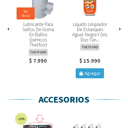
Sin
Stock
ro
Lubricante Para
Liquido Limpiador
N
g
Sellos De Goma
De Estanques
En Baños
Aguas Negra Y Gris
Quimicos
Duo Tan...
Thetford
THETFORD
THETFORD
$ 7.990
$ 15.990
Agregar
ACCESORIOS
-20%