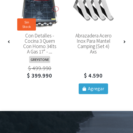
Sin
Stock
e
Con Detalles -
Abrazadera Acero
X
Cocina 3 Quem
Inox Para Mantel
Con Horno 34lts
Camping (set 4)
P
e
A Gas 17" - ...
Axs
GREYSTONE
$ 499.990
$ 399.990
$ 4.590
Agregar