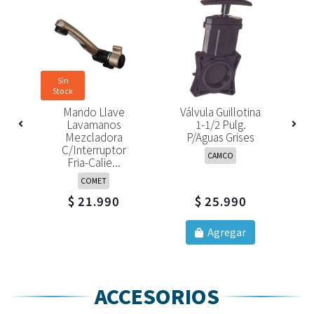
Sin
Stock
Mando Llave
Válvula Guillotina
Lavamanos
1-1/2 Pulg.
tor
Mezcladora
P/aguas Grises
C
et
C/interruptor
A
CAMCO
Fria-Calie...
COMET
$ 21.990
$ 25.990
Agregar
ACCESORIOS