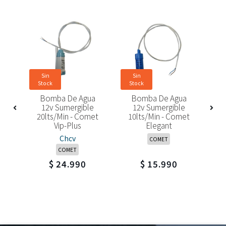
Sin
Sin
Stock
Stock
S
a
Bomba De Agua
Bomba De Agua
e
12v Sumergible
12v Sumergible
et
20lts/min - Comet
10lts/min - Comet
1
s
Vip-Plus
Elegant
Chcv
COMET
COMET
$ 24.990
$ 15.990