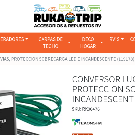
ERADORES
CARPAS DE
DECO
RV'S
C
TECHO
HOGAR
 VIAS, PROTECCION SOBRECARGA LED E INCANDESCENTE (119178)
CONVERSOR LUCE
PROTECCION SO
INCANDESCENTE
SKU: RK00476