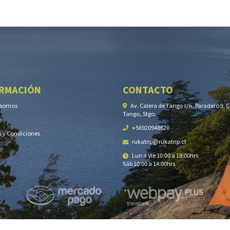
RMACIÓN
CONTACTO
 somos
Av. Calera de Tango s/n, Paradero 9. 
Tango, Stgo.
o
+56920948620
 y Condiciones
rukatrip@rukatrip.cl
Lun a Vie 10:00 a 18:00hrs
Sáb 10:00 a 14:00hrs
RUKATRIP © 2026
Creado por
Bsale